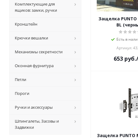
Комплектующие для
ящиков: замки, ручки
Защелка PUNTO 
Кронштейн
BL (черн
Крючки вешалки
Есть в нали
Артикул: 43
Механизмы секретности
653
руб.
Оконная фурнитура
Петли
Пороги
Ручки и аксессуары
Шпингалеты, Засовы и
Задвижки
Защелка PUNTO M