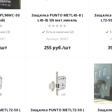
PL96WC-50
Защелка PUNTO METL45-8 (
Защелка 
ый)
L45-8) SN мат.никель
L72-5
чии (3)
Есть в наличии (2)
Е
297
Артикул: 36921
А
/шт
255
руб.
/шт
3
ETL72-50 (
Защелка PUNTO METL72-50 (
Защелк