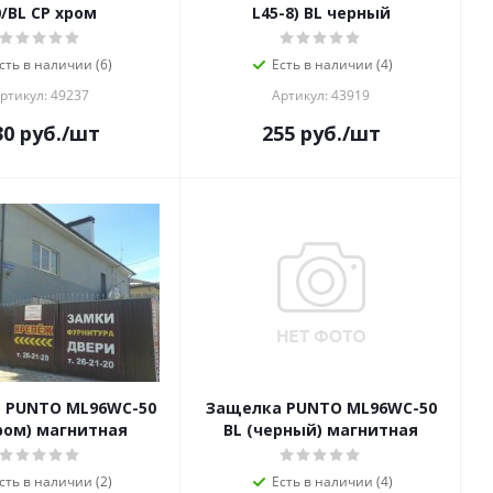
0/BL CP хром
L45-8) BL черный
сть в наличии (6)
Есть в наличии (4)
ртикул: 49237
Артикул: 43919
30
руб.
/шт
255
руб.
/шт
 PUNTO ML96WC-50
Защелка PUNTO ML96WC-50
ром) магнитная
BL (черный) магнитная
сть в наличии (2)
Есть в наличии (4)