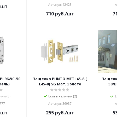
Артикул: 42423
А
/шт
710
руб.
/шт
7
PL96WC-50
Защелка PUNTO METL45-8 (
Защелк
кель)
L45-8) SG Мат. Золото
50/B
чии (3)
Есть в наличии (2)
Е
777
Артикул: 36937
А
/шт
255
руб.
/шт
5