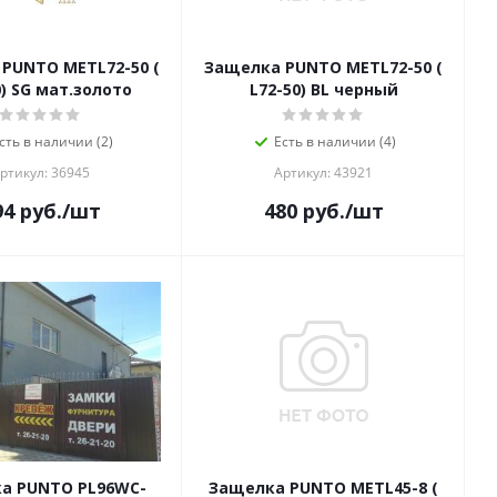
PUNTO METL72-50 (
Защелка PUNTO METL72-50 (
0) SG мат.золото
L72-50) BL черный
сть в наличии (2)
Есть в наличии (4)
ртикул: 36945
Артикул: 43921
94
руб.
/шт
480
руб.
/шт
а PUNTO PL96WC-
Защелка PUNTO METL45-8 (