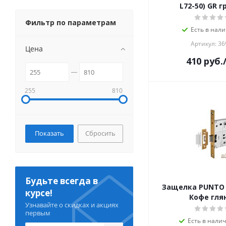
L72-50) GR 
Фильтр по параметрам
Есть в нали
Артикул: 36
Цена
410
руб.
255
810
Сбросить
Будьте всегда в
Защелка PUNTO L
курсе!
Кофе гля
Узнавайте о скидках и акциях
первым
Есть в налич