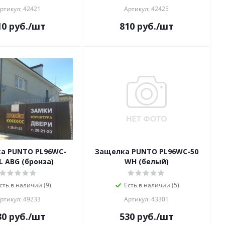
ртикул: 42421
Артикул: 42425
10
руб.
/шт
810
руб.
/шт
а PUNTO PL96WC-
Защелка PUNTO PL96WC-50
L ABG (бронза)
WH (белый)
сть в наличии (9)
Есть в наличии (5)
ртикул: 49233
Артикул: 43301
30
руб.
/шт
530
руб.
/шт