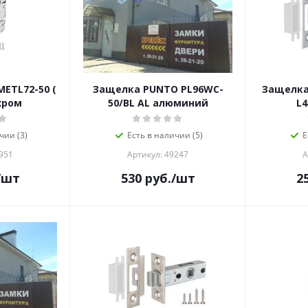
ETL72-50 (
Защелка PUNTO PL96WC-
Защелка
 хром
50/BL AL алюминий
L4
чии (3)
Есть в наличии (5)
Е
951
Артикул: 49247
А
/шт
530
руб.
/шт
2