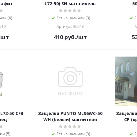
графит
L72-50) SN мат.никель
5
чии (6)
Есть в наличии (3)
Е
919
Артикул: 36943
А
/шт
410
руб.
/шт
5
72-50 CFB
Защелка PUNTO ML96WC-50
Защелка
нец
WH (белый) магнитная
CP (х
ии (5)
Есть в наличии (3)
Е