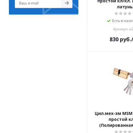
простой кл/кл.
латунь
Есть в нали
Артикул: и
830
руб.
Цил.мех-зм MSM
простой кл
(Полированная