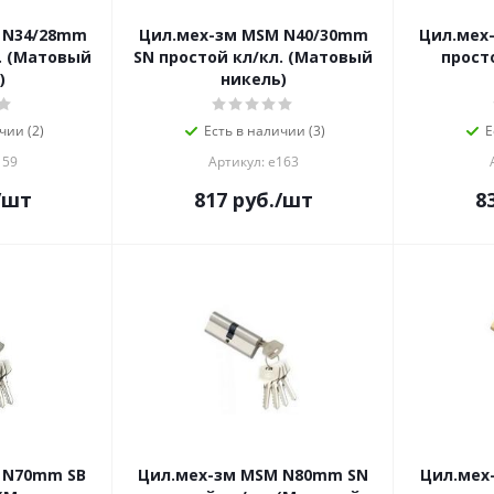
 N34/28mm
Цил.мех-зм MSM N40/30mm
Цил.мех
. (Матовый
SN простой кл/кл. (Матовый
прост
)
никель)
чии (2)
Есть в наличии (3)
Е
159
Артикул: е163
/шт
817
руб.
/шт
8
 N70mm SB
Цил.мех-зм MSM N80mm SN
Цил.мех