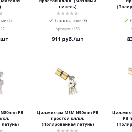
 (Матовая
простой кл/кл. (Матовый
пр
)
никель)
(Полир
чии (2)
Есть в наличии (3)
Е
297
Артикул: е153
/шт
911
руб.
/шт
8
 N80mm PB
Цил.мех-зм MSM N90mm PB
Цил.мех
/кл.
простой кл/кл.
PB 
 латунь)
(Полированная латунь)
(Полир