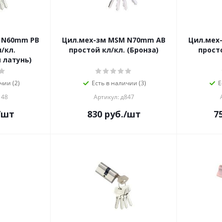
 N60mm PB
Цил.мех-зм MSM N70mm AB
Цил.мех
/кл.
простой кл/кл. (Бронза)
прост
 латунь)
чии (2)
Есть в наличии (3)
Е
148
Артикул: д847
/шт
830
руб.
/шт
7