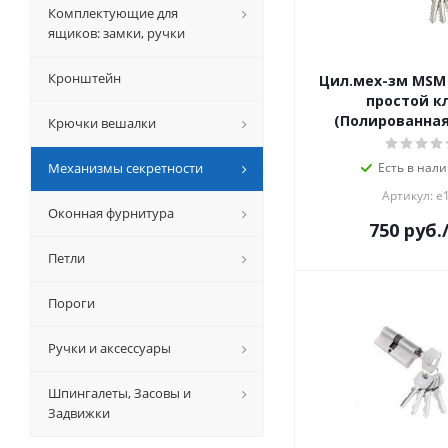
Комплектующие для
ящиков: замки, ручки
Кронштейн
Цил.мех-зм MSM
простой кл
(Полированная
Крючки вешалки
Механизмы секретности
Есть в нали
Артикул: е
Оконная фурнитура
750
руб.
Петли
Пороги
Ручки и аксессуары
Шпингалеты, Засовы и
Задвижки