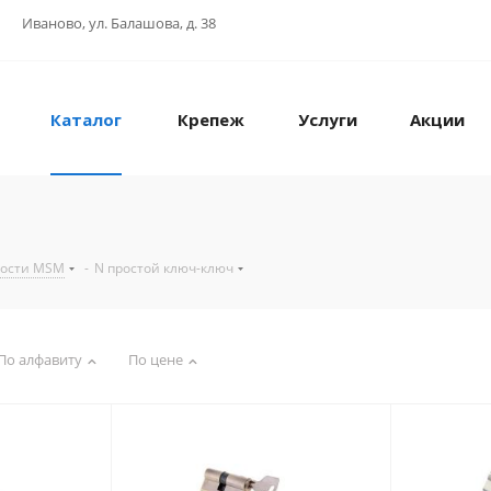
Иваново, ул. Балашова, д. 38
Каталог
Крепеж
Услуги
Акции
ности MSM
-
N простой ключ-ключ
По алфавиту
По цене