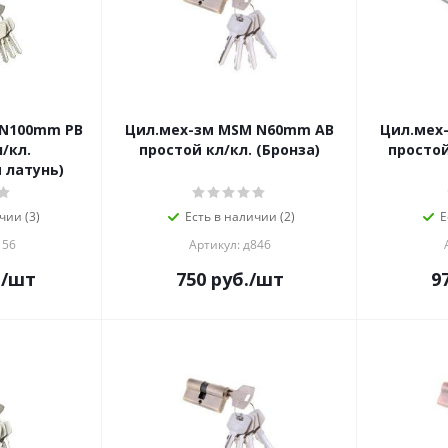
 N100mm PB
Цил.мех-зм MSM N60mm AB
Цил.мех
/кл.
простой кл/кл. (Бронза)
простой
 латунь)
чии (3)
Есть в наличии (2)
Е
156
Артикул: д846
.
/шт
750
руб.
/шт
9