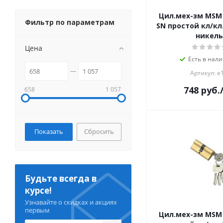
Цил.мех-зм MSM
Фильтр по параметрам
SN простой кл/кл
никель
Цена
Есть в нали
Артикул: е
748
руб.
658
1 057
Сбросить
Будьте всегда в
курсе!
Узнавайте о скидках и акциях
первым
Цил.мех-зм MSM