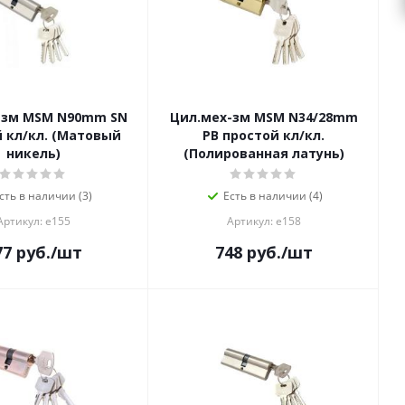
-зм MSM N90mm SN
Цил.мех-зм MSM N34/28mm
 кл/кл. (Матовый
PB простой кл/кл.
никель)
(Полированная латунь)
сть в наличии (3)
Есть в наличии (4)
Артикул: е155
Артикул: е158
77
руб.
/шт
748
руб.
/шт