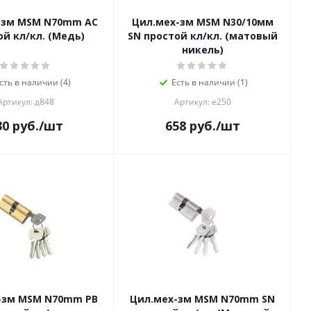
-зм MSM N70mm AC
Цил.мех-зм MSM N30/10мм
ой кл/кл. (Медь)
SN простой кл/кл. (матовый
никель)
сть в наличии (4)
Есть в наличии (1)
Артикул: д848
Артикул: е250
30
руб.
/шт
658
руб.
/шт
-зм MSM N70mm PB
Цил.мех-зм MSM N70mm SN