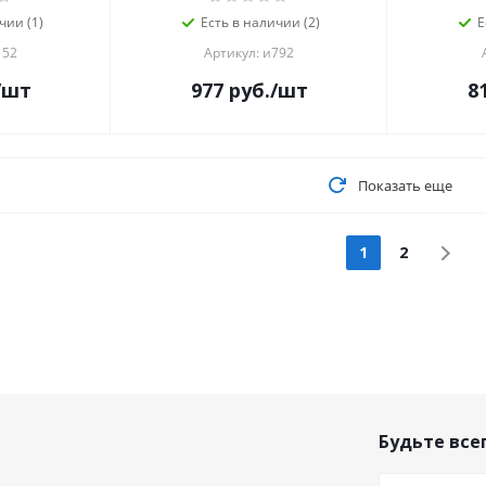
чии (1)
Есть в наличии (2)
Е
152
Артикул: и792
/шт
977
руб.
/шт
8
Показать еще
1
2
Будьте всег