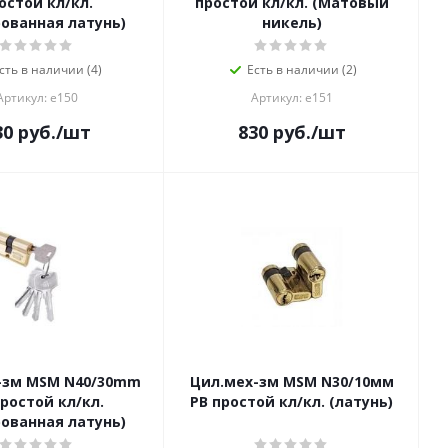
остой кл/кл.
простой кл/кл. (Матовый
ованная латунь)
никель)
сть в наличии (4)
Есть в наличии (2)
Артикул: е150
Артикул: е151
30
руб.
/шт
830
руб.
/шт
-зм MSM N40/30mm
Цил.мех-зм MSM N30/10мм
простой кл/кл.
PB простой кл/кл. (латунь)
ованная латунь)