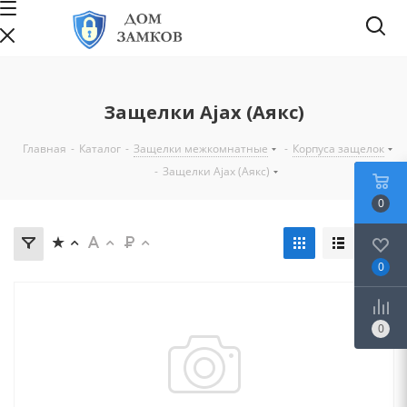
Защелки Ajax (Аякс)
Главная
-
Каталог
-
Защелки межкомнатные
-
Корпуса защелок
-
Защелки Ajax (Аякс)
0
0
0