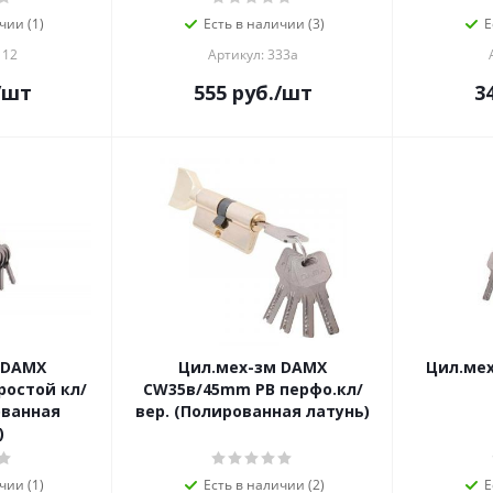
чии (1)
Есть в наличии (3)
Е
112
Артикул: 333а
/шт
555
руб.
/шт
3
 DAMX
Цил.мех-зм DAMX
Цил.мех
ростой кл/
CW35в/45mm PB перфо.кл/
ованная
вер. (Полированная латунь)
)
чии (1)
Есть в наличии (2)
Е