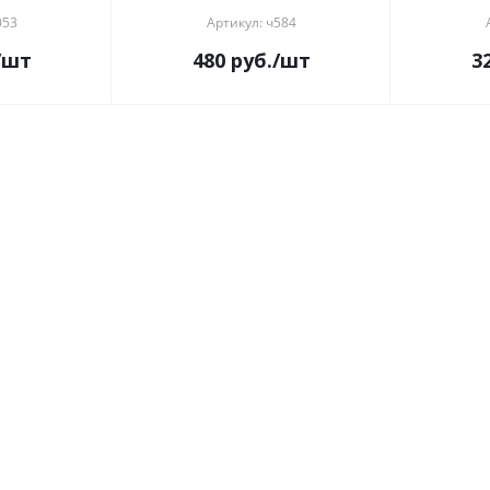
053
Артикул: ч584
/шт
480
руб.
/шт
3