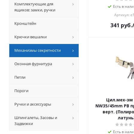
Комплектующие для
Есть в нали
ящиков: замки, ручки
Артикул: е
Кронштейн
341
руб.
Крючки вешалки
Механизмы секретности
Оконная фурнитура
Петли
Пороги
Цил.мех-зм
Ручки и аксессуары
NW35/45mm PB п
верт. (Полир
Шпингалеты, Засовы и
латунь
Задвижки
Есть в нали