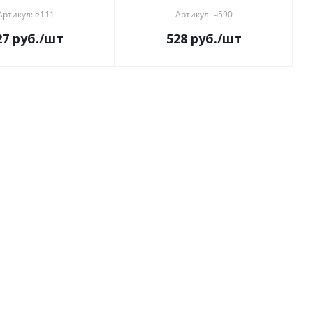
Артикул: е111
Артикул: ч590
27
руб.
/шт
528
руб.
/шт