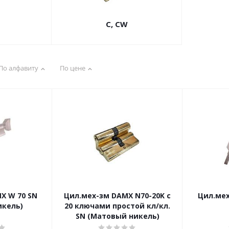
C, CW
По алфавиту
По цене
X W 70 SN
Цил.мех-зм DAMX N70-20K с
Цил.мех
икель)
20 ключами простой кл/кл.
SN (Матовый никель)