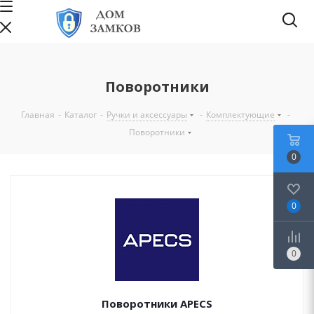
Поворотники
Главная
-
Каталог
-
Ручки и аксессуары
-
Комплектующие
-
Поворотники
0
0
0
Поворотники APECS