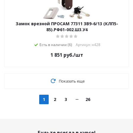
Замок врезной ПРОСАМ 77311 ЗВ9-6/13 (КЛП5-
85).РФ61-002.Ш3.У4
Есть в наличии (6)
Артикул: н428
1 851
руб.
/шт
Показать еще
1
2
3
26
Будьте всегда в курсе!