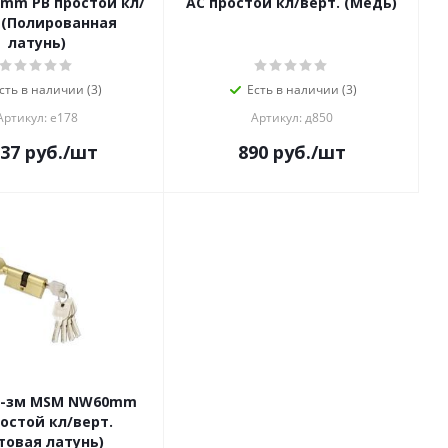
mm PB простой кл/
AC простой кл/верт. (Медь)
 (Полированная
латунь)
сть в наличии (3)
Есть в наличии (3)
Артикул: е178
Артикул: д850
037
руб.
/шт
890
руб.
/шт
х-зм MSM NW60mm
ростой кл/верт.
товая латунь)