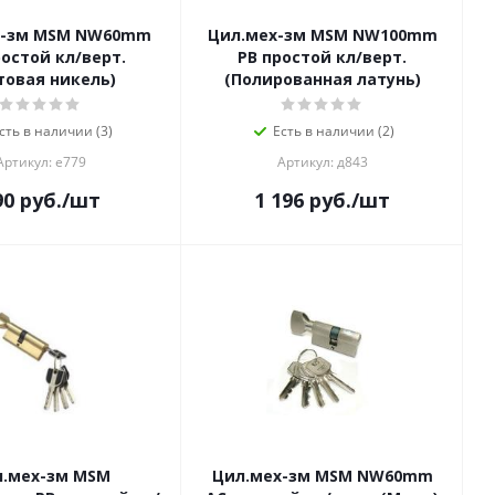
х-зм MSM NW60mm
Цил.мех-зм MSM NW100mm
ростой кл/верт.
PB простой кл/верт.
товая никель)
(Полированная латунь)
сть в наличии (3)
Есть в наличии (2)
Артикул: е779
Артикул: д843
90
руб.
/шт
1 196
руб.
/шт
л.мех-зм MSM
Цил.мех-зм MSM NW60mm