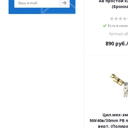
AB простой к
(Бронза
Есть в нали
Артикул: д
890
руб.
Цил.мех-з
NW40в/30mm PB п
верт. (Полир