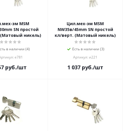
л.мех-зм MSM
Цил.мех-зм MSM
30mm SN простой
NW35в/45mm SN простой
 (Матовый никель)
кл/верт. (Матовый никель)
сть в наличии (4)
Есть в наличии (3)
Артикул: е781
Артикул: и221
57
руб.
/шт
1 037
руб.
/шт