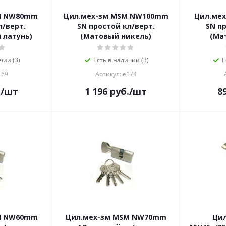
M NW80mm
Цил.мех-зм MSM NW100mm
Цил.ме
л/верт.
SN простой кл/верт.
SN п
 латунь)
(Матовый никель)
(Ма
чии (3)
Есть в наличии (3)
Е
169
Артикул: е174
.
/шт
1 196
руб.
/шт
8
M NW60mm
Цил.мех-зм MSM NW70mm
Ци