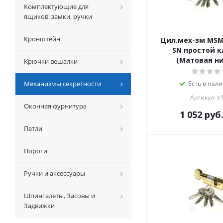
Комплектующие для
ящиков: замки, ручки
Кронштейн
Цил.мех-зм MS
SN простой к
(Матовая н
Крючки вешалки
Механизмы секретности
Есть в нали
Артикул: е
Оконная фурнитура
1 052
руб
Петли
Пороги
Ручки и аксессуары
Шпингалеты, Засовы и
Задвижки