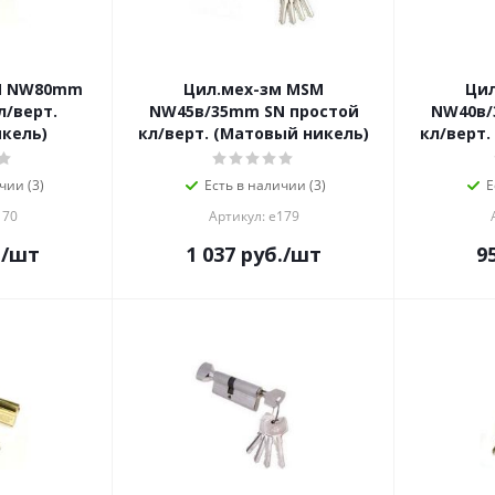
M NW80mm
Цил.мех-зм MSM
Ци
л/верт.
NW45в/35mm SN простой
NW40в/
икель)
кл/верт. (Матовый никель)
кл/верт.
чии (3)
Есть в наличии (3)
Е
170
Артикул: е179
.
/шт
1 037
руб.
/шт
9