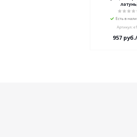
латунь
Есть в нали
Артикул: е
957
руб.