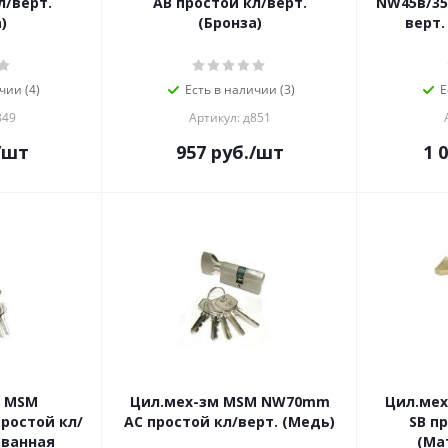
л/верт.
AB простой кл/верт.
NW45в/35
)
(Бронза)
верт.
чии (4)
Есть в наличии (3)
Е
849
Артикул: д851
/шт
957
руб.
/шт
1 
м MSM
Цил.мех-зм MSM NW70mm
Цил.ме
ростой кл/
AC простой кл/верт. (Медь)
SB п
ованная
(Ма