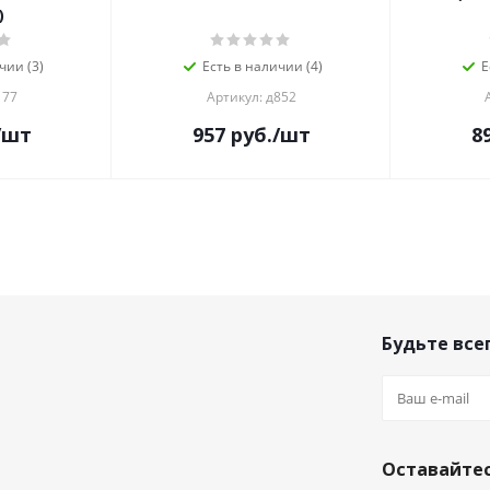
)
чии (3)
Есть в наличии (4)
Е
177
Артикул: д852
/шт
957
руб.
/шт
8
Будьте всег
Оставайтес