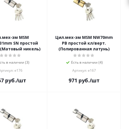
л.мех-зм MSM
Цил.мех-зм MSM NW70mm
31mm SN простой
PB простой кл/верт.
 (Матовый никель)
(Полированная латунь)
сть в наличии (3)
Есть в наличии (4)
Артикул: е176
Артикул: е167
57
руб.
/шт
971
руб.
/шт