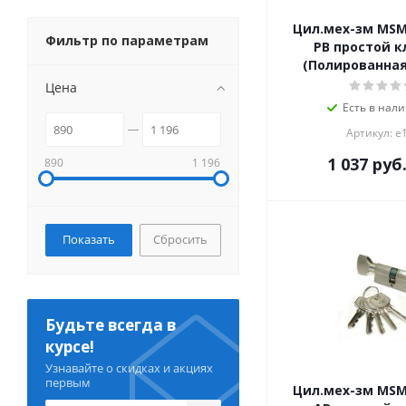
Цил.мех-зм MS
Фильтр по параметрам
PB простой к
(Полированная
Цена
Есть в нали
Артикул: е
1 037
руб
890
1 196
Сбросить
Будьте всегда в
курсе!
Узнавайте о скидках и акциях
первым
Цил.мех-зм MS