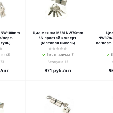
M NW100mm
Цил.мех-зм MSM NW70mm
Ци
л/верт.
SN простой кл/верт.
NW37в/
тунь)
(Матовая никель)
кл/верт.
чии (2)
Есть в наличии (3)
Е
173
Артикул: е168
.
/шт
971
руб.
/шт
9