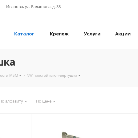
Иваново, ул. Балашова, д. 38
Каталог
Крепеж
Услуги
Акции
шка
ности MSM
-
NW простой ключ-вертушка
По алфавиту
По цене