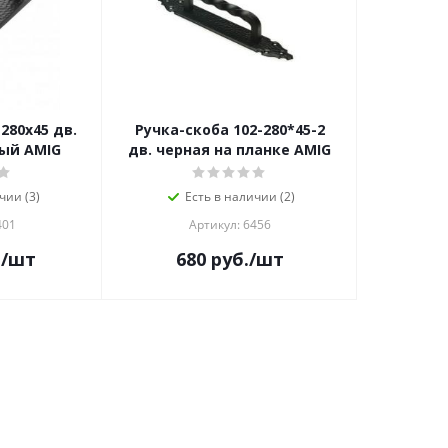
280x45 дв.
Ручка-скоба 102-280*45-2
ый AMIG
дв. черная на планке AMIG
чии (3)
Есть в наличии (2)
401
Артикул: 6456
.
/шт
680
руб.
/шт