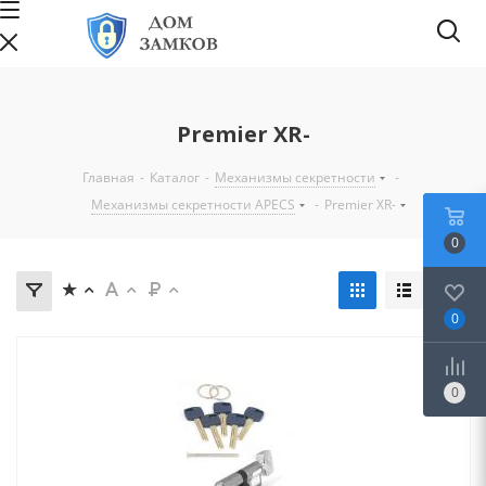
Premier XR-
Главная
-
Каталог
-
Механизмы секретности
-
Механизмы секретности APECS
-
Premier XR-
0
0
0