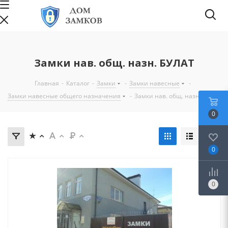
Замки нав. общ. назн. БУЛАТ
Главная
-
Каталог
-
Замки
-
Замки навесные
-
Замки навесные общего назначения
-
Замки нав. общ. назн. БУЛАТ
0
0
0