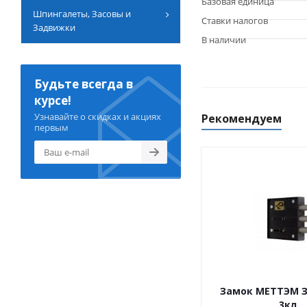
Базовая единица
Шпингалеты, Засовы и
Ставки налогов
Задвижки
В наличии
Будьте всегда в
курсе!
Узнавайте о скидках и акциях
Рекомендуем
первым
Замок МЕТТЭМ ЗВ
3кл.