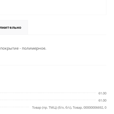
лнительно
 покрытие - полимерное.
61.00
61.00
Товар (пр. ТМЦ) (б/х, б/с), Товар, 00000006692, 0