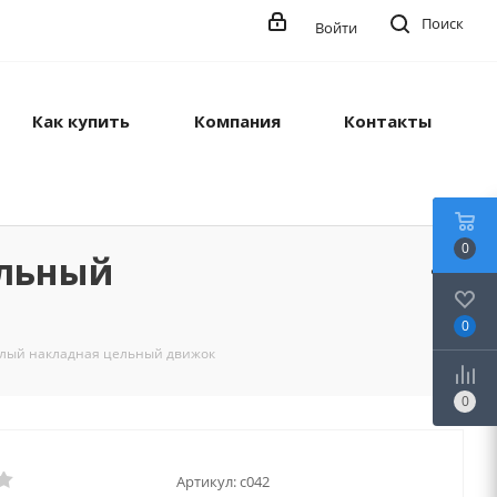
Поиск
Войти
Как купить
Компания
Контакты
0
ельный
0
 белый накладная цельный движок
0
Артикул:
с042