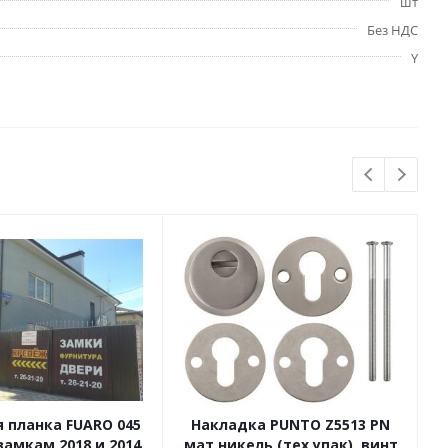
шт
Без НДС
Y
 планка FUARO 045
Накладка PUNTO Z5513 PN
 замкам 2018 и 2014
мат.никель (тех.упак), винт