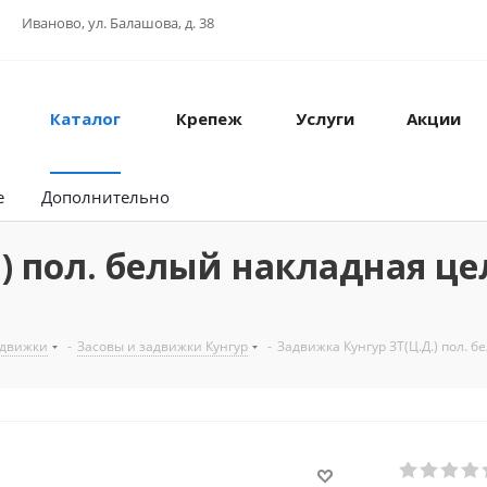
Иваново, ул. Балашова, д. 38
Каталог
Крепеж
Услуги
Акции
е
Дополнительно
.) пол. белый накладная ц
адвижки
-
Засовы и задвижки Кунгур
-
Задвижка Кунгур ЗТ(Ц.Д.) пол.