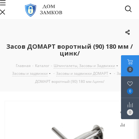
Засов ДОМАРТ воротный (90) 180 мм /
цинк/
Главная
-
Каталог
-
Шпингалеты, Засовы и Задвижки
-
0
Засовы и задвижки
-
Засовы и задвижки ДОМАРТ
-
Засов
ДОМАРТ воротный (90) 180 мм /цинк/
0
0